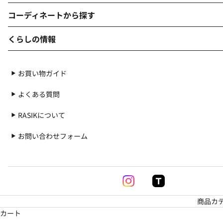
収納付きベッド
すのこベッド
コーディネートから探す
ダブル
クイーン
くらしの情報
キング
ワイドキング
ローベッド・フロアベッド
連結ベッド
大
セミシングル
ショート丈
お買い物ガイド
よくある質問
ファブリックベッド
レザーベッド
RASIKについて
お問い合わせフォーム
二段ベッド・親子ベッド
ステージベッド
すのこ
商品カ
脚付きマットレス
パイプベッド
カート