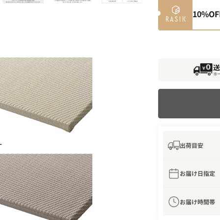
10
%O
送
※
出荷目安
お届け日指定
お届け時間帯