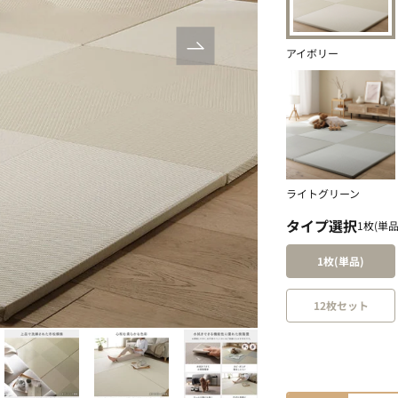
次へ
アイボリー
ライトグリーン
タイプ選択
1枚(単品
1枚(単品)
2 / 27
12枚セット
サイズ選択
1枚(1枚:82×82c