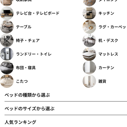
テレビ台・テレビボード
キッチン
テーブル
ラグ・カーペッ
椅子・チェア
机・デスク
ランドリー・トイレ
マットレス
布団・寝具
カーテン
こたつ
雑貨
ベッドの種類から選ぶ
ベッドのサイズから選ぶ
人気ランキング
シングル
セミダブル