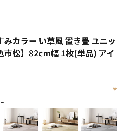
みカラー い草風 置き畳 ユニッ
市松】82cm幅 1枚(単品) アイ
リー