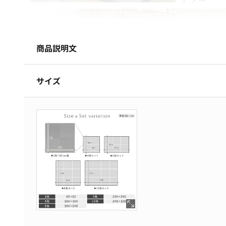
商品説明文
サイズ
※こちらは「1枚(単品)」の販売ページになります。
暮らしに和の心地よさを
・上品で洗練された市松模様
・心和む柔らかな色彩
・水拭きできる機能性に優れた樹脂畳
■Color variation
アイボリー
グレー
グリーン
ブルー
ライトグリーン
ピンク
※グリーンは、イエローとグリーンの交織