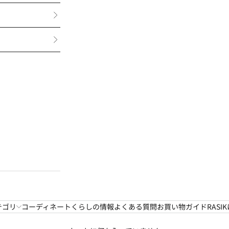
棚付きベッド
容量収納ベッド
ロフトベッド
マット・パレットベッ
ド
テゴリ
コーディネート
くらしの情報
よくある質問
お買い物ガイド
RASI
高さ調整ベッド