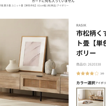
カートに何も入っていません
風 置き畳 ユニット畳【単色市松】82cm幅 1枚(単品) アイボリー
国産ベッド
RASIK
市松柄くす
ト畳【単色
ボリー
商品ID: 2620338
3件
カラー選択
アイボ