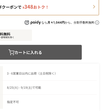
348
FFクーポンで
おトク！
¥
なら
月々1,044円
から。分割手数料無料
料無料
一部地域を除く
カートに入れる
3 - 6営業日以内に出荷（土日祝除く）
8/25(火) - 9/19(土)で可能
指定不可