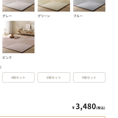
グレー
グリーン
ブルー
ピンク
)
4枚セット
6枚セット
9枚セット
セール価格
3,480
¥
m)